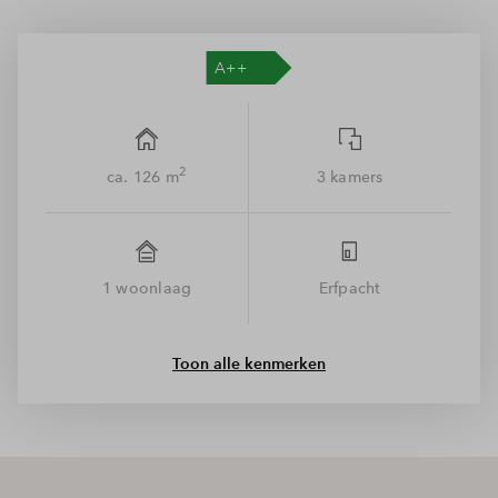
appartement is nog grotendeels naar eigen wens in te delen,
een groot voordeel van nieuwbouw!
Genieten van opkomende zon
Aan de voorzijde van de woonkamer biedt de schuifpui
toegang tot het balkon, gericht op het oosten. Ontbijt zomers
lekker hier en geniet van de opkomende zon! Aan de
2
ca. 126 m
3 kamers
voorzijde bevinden zich ook de 2 slaapkamers. De riante
hoofdslaapkamer heeft bovendien een eigen badkamer.
Deze woning wordt casco opgeleverd. Dit betekent dat de
1 woonlaag
Erfpacht
badkamers niet worden voorzien van tegelwerk en sanitair.
Let op! De getoonde prijs is een prijs o.b.v. jaarlijkse canon.
Toon alle kenmerken
Hierin is de jaarlijkse erfpachtcanon van 1-07-2015 tot 1-01-
2023 inbegrepen. Het canonpercentage voor de indexcanon
bedraagt 2,59%. Voor het exacte canonbedrag per jaar
verwijzen wij u naar de kenmerken op deze pagina. De
aanbieding voor afkoop erfpacht eeuwigdurend is door BPD
aangevraagd bij de gemeente Amsterdam vóór 31 december