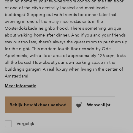
coming home to your two-bedroom condo on the fifth floor
of one of the city’s centrally located and most iconic
buildings? Stepping out with friends for dinner later that
evening in one of the many nice restaurants in the
Oosterdokskade neighborhood. There’s something unique
about walking home after dinner. And if you and your friends
stay out too late, there’s always the guest room to put them up
for the night. This modern fourth-floor condo by Ode
Apartments, with a floor area of approximately 126 sqm, ticks
all the boxes! How about your own parking space in the
building’s garage? A real luxury when living in the center of
Amsterdam!
Meer informatie
Indeling
Via de kleine entree/garderobe hal van het appartement – met
hier ook de meterkast – betreedt u de ruime hal die toegang
Bekijk beschikbaar aanbod
Wensenlijst
biedt tot alle vertrekken. Allereerst het toilet, een berging
met plek voor de wasmachine, de badkamer met douche en
wastafel en de ruime woonkamer met open keuken. Komt hier
Vergelijk
een keuken in hoekopstelling of toch een kookeiland? Het