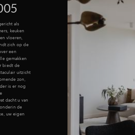
005
ericht als
ers, keuken
ten vloeren,
ndt zich op de
over een
alle gemakken
r biedt de
aculair uitzicht
komende zon,
rder is er nog
te
at dacht u van
 onderin de
xe, uw eigen