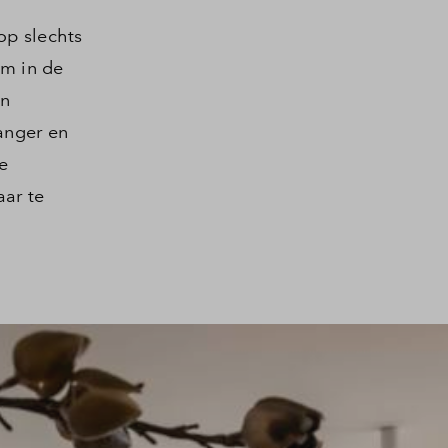
op slechts
am in de
en
langer en
e
ar te