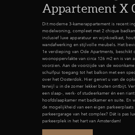
Appartement X 
Dit moderne 3-kamerappartement is recent ing
modelwoning, compleet met 2 chique badkam
inclusief luxe apparatuur en wijnkoelkast, hou
wandafwerking en stijlvolle meubels. Het bevi
1e verdieping van Ode Apartments, beschikt 
woonoppervlakte van circa 126 m2 en is van 
voorzien. Aan de voorzijde van de woonkame
schuifpui toegang tot het balkon met een spect
over het Oosterdok. Hier geniet u van de op
terwijl u in de zomer lekker buiten ontbijt. Ve
een slaap-, werk- of studeerkamer én een rian
hoofdslaapkamer met badkamer en suite. En w
de mogelijkheid van een eigen parkeerplaats
parkeergarage van het complex? Dát is pas lu
parkeerplek in het hart van Amsterdam!