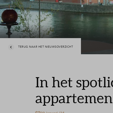
TERUG NAAR HET NIEUWSOVERZICHT
In het spotli
appartemen
29 januari '24