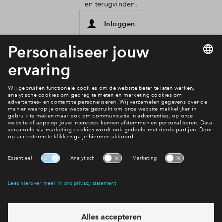
en terugvinden.
Inloggen
Interesse? Meld je dan snel aan
Hiermee blijf je op de hoogte van het belangrijkste nieuws en
eventuele projecten
Ja, ik wil mij aanmelden
Heb je een vraag en wil je direct antwoord? Bel ons op
088-
7122646
6 dagen per week beschikbaar (behalve tijdens
feestdagen)