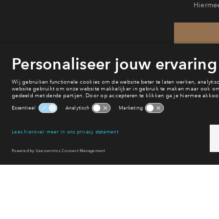
Hiermee
H
van