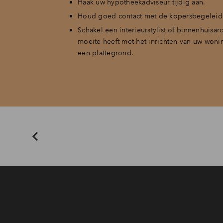
Haak uw hypotheekadviseur tijdig aan.
Houd goed contact met de kopersbegeleid
Schakel een interieurstylist of binnenhuisarch
moeite heeft met het inrichten van uw woni
een plattegrond.