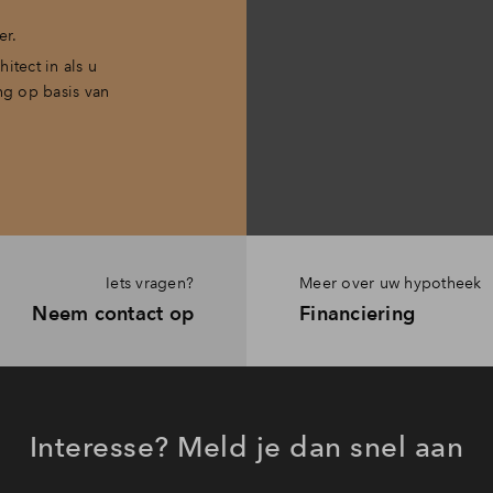
er.
itect in als u
ng op basis van
Iets vragen?
Meer over uw hypotheek
Neem contact op
Financiering
Interesse? Meld je dan snel aan