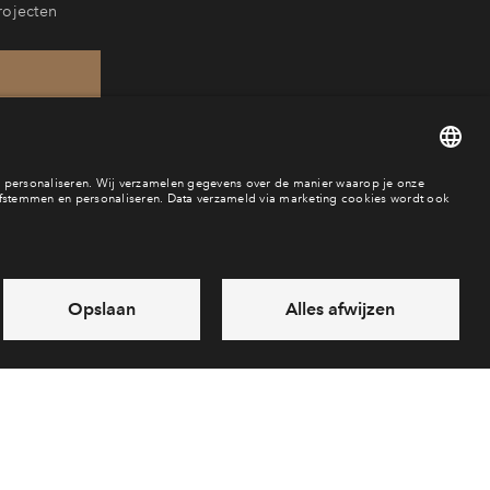
rojecten
46
baar