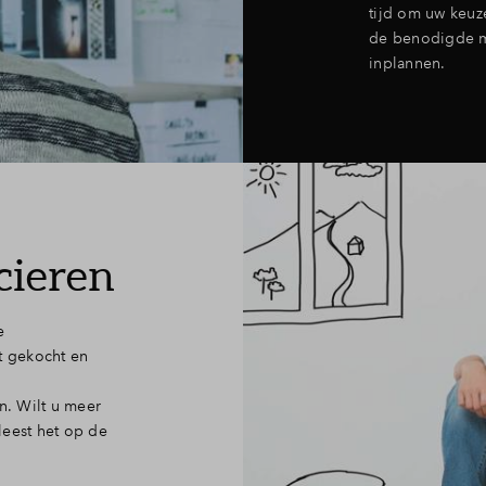
tijd om uw keuz
de benodigde m
inplannen.
cieren
e
t gekocht en
n. Wilt u meer
leest het op de