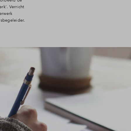
oorbeeld de
rk'. Verricht
derwerk
rsbegeleider.