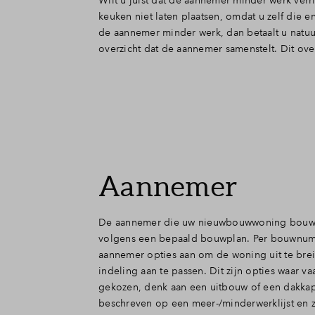
Wilt u juist dat de aannemer minder werk ver
keuken niet laten plaatsen, omdat u zelf die
de aannemer minder werk, dan betaalt u natuur
overzicht dat de aannemer samenstelt. Dit ov
Aannemer
De aannemer die uw nieuwbouwwoning bouwt
volgens een bepaald bouwplan. Per bouwnum
aannemer opties aan om de woning uit te bre
indeling aan te passen. Dit zijn opties waar v
gekozen, denk aan een uitbouw of een dakkap
beschreven op een meer-/minderwerklijst en z