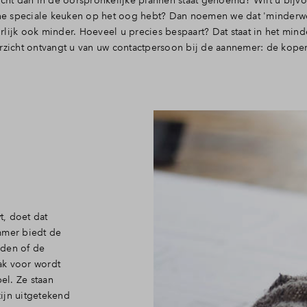
richt dan in de oorspronkelijke plannen staat genoemd? Wilt u bijv
 ene speciale keuken op het oog hebt? Dan noemen we dat 'minderwe
lijk ook minder. Hoeveel u precies bespaart? Dat staat in het min
erzicht ontvangt u van uw contactpersoon bij de aannemer: de kope
, doet dat
mer biedt de
iden of de
aak voor wordt
el. Ze staan
ijn uitgetekend