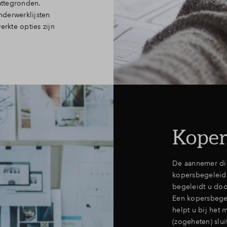
attegronden.
nderwerklijsten
erkte opties zijn
Koper
De aannemer di
kopersbegeleider
begeleidt u doo
Een kopersbegel
helpt u bij het 
(zogeheten) slu