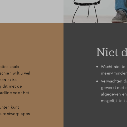
Niet 
ties zoals
Wacht niet te
chien wilt u wel
meer-/minder
een extra
Verwachten da
g dit met de
gewerkt met o
adline voor het
afgegeven en
mogelijk te 
unten kunt
ieurontwerp apps