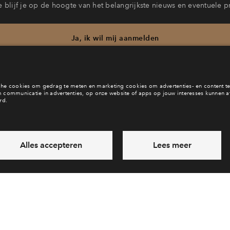
 blijf je op de hoogte van het belangrijkste nieuws en eventuele p
Ja, ik wil mij aanmelden
eb je een vraag en wil je direct antwoord? Bel ons op
088-71226
6 dagen per week beschikbaar (behalve tijdens feestdagen)
daag gesloten, maandag zijn we vanaf
09:00 uur weer bereik
via chat en telefoon
Laat een bericht achter
Veelgestelde vragen