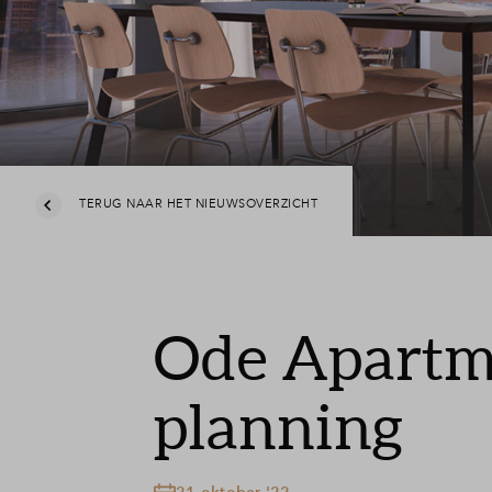
TERUG NAAR HET NIEUWSOVERZICHT
Ode Apartmen
planning
21 oktober '22