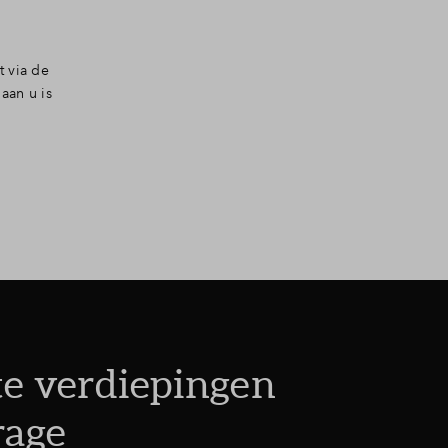
t via de
aan u is
e verdiepingen
rage