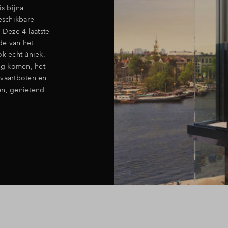
s bijna
beschikbare
Deze 4 laatste
de van het
ok echt úniek.
rug komen, het
vaartboten en
ten, genietend