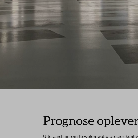
Prognose oplever
Uiteraard fijn om te weten wat u precies kun