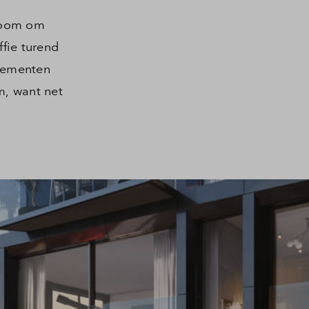
droom om
ffie turend
rtementen
m, want net