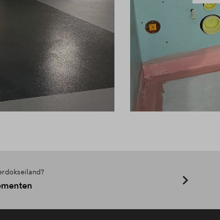
erdokseiland?
ementen