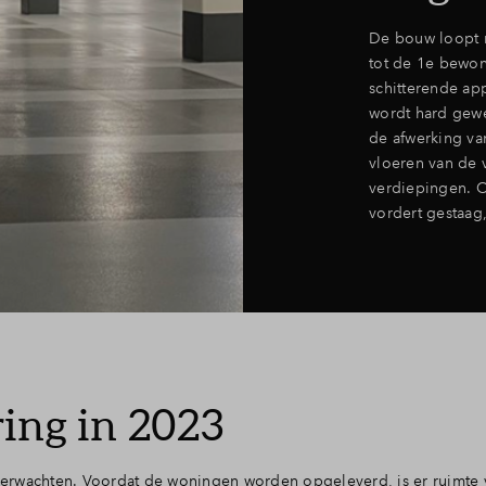
De bouw loopt no
tot de 1e bewon
schitterende ap
wordt hard gewer
de afwerking va
vloeren van de 
verdiepingen. O
vordert gestaag,
ing in 2023
t verwachten. Voordat de woningen worden opgeleverd, is er ruimte